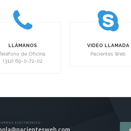
LLÁMANOS
VIDEO LLAMADA
Teléfono de Oficina:
Pacientes Web
(312) 69-0-72-02
CORREO ELECTRONICO:
hola@pacientesweb.com