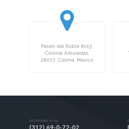
Paseo del Roble #213,
Colonia Arboledas,
28077, Colima, México
TELÉFONO FIJO:
(312) 69-0-72-02