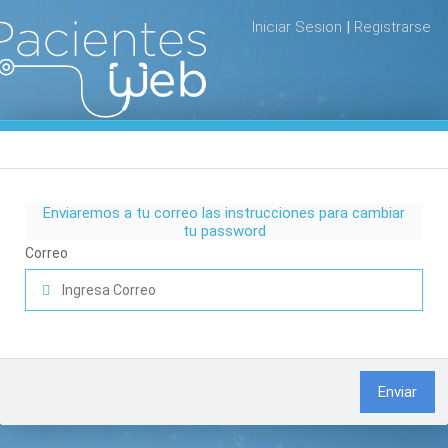
Iniciar Sesion
|
Registrarse
Enviaremos a tu correo las instrucciones para cambiar
tu password
Correo